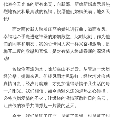
代表今天光临的所有来宾，向新郎、新娘新婚表示最热
烈地祝贺和最真诚的祝福，祝愿他们婚姻美满，地久天
长!
面对两位新人踏着庄严的婚礼进行曲，满面春风、
幸福地牵手走进这神圣的婚姻殿堂。此时此刻，作为他
们的同事和朋友，我的心情同大家一样兴奋和激动，是
梅开二度的欣慰和喜悦，是对有情人终成眷属的深深感
动!
曾经沧海难为水，除却巫山不是云。尽管这一天历
经沧桑，姗姗来迟。但经风雨才见彩虹，经坎坷才倍感
真情可贵，经岁月磨难，才更加懂得珍惜平凡生活的每
一片阳光。我们相信，如今两颗久违的炽热之心碰撞，
必将点燃爱情的圣火，让燃烧的激情驱散昨日的乌云，
让依偎的双手共同撑起一片爱的蓝天。
今天，我们见证了庄严，见证了浪漫，也见证了甜