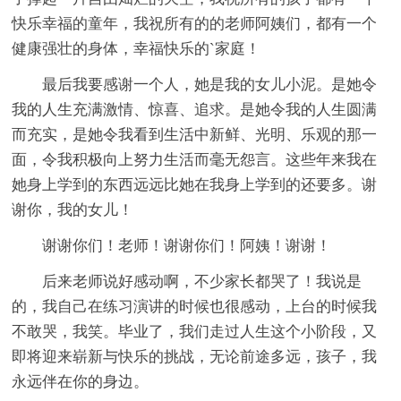
快乐幸福的童年，我祝所有的的老师阿姨们，都有一个
健康强壮的身体，幸福快乐的`家庭！
最后我要感谢一个人，她是我的女儿小泥。是她令
我的人生充满激情、惊喜、追求。是她令我的人生圆满
而充实，是她令我看到生活中新鲜、光明、乐观的那一
面，令我积极向上努力生活而毫无怨言。这些年来我在
她身上学到的东西远远比她在我身上学到的还要多。谢
谢你，我的女儿！
谢谢你们！老师！谢谢你们！阿姨！谢谢！
后来老师说好感动啊，不少家长都哭了！我说是
的，我自己在练习演讲的时候也很感动，上台的时候我
不敢哭，我笑。毕业了，我们走过人生这个小阶段，又
即将迎来崭新与快乐的挑战，无论前途多远，孩子，我
永远伴在你的身边。