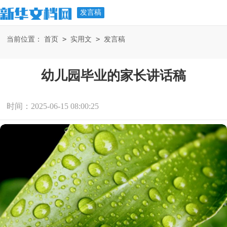
发言稿
>
>
当前位置：
首页
实用文
发言稿
幼儿园毕业的家长讲话稿
时间：2025-06-15 08:00:25