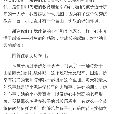
代，是你们用先进的教育理念引领着我们的孩子迈开求
知的一大步！我要感谢**幼儿园，因为有了这个优秀的
教育平台，小朋友才有一个自由、快乐的求知环境。
谢谢你们！我此刻的心情和其他家长一样，心中充
满了感激——对生命的感激，对成长的感激，对**幼儿
园的感激！
回首往事历历在目。
从孩子蹒跚学步牙牙学语，到识字上千诵诗数十，
由懵懂无知到礼貌体贴，这个过程无比艰辛、困难。所
幸有我们的老师陪伴我一起挑起这个重担。每天我最大
的乐事就是听小泥讲学校里的人和事，讲她的朋友，她
的心事，她的小小爱慕者，以及她心中崇高的老师形
象。我是那么感激在孩子的成长历程中，有这么一个值
得信赖的依托之所，能够培养孩子们正确的待人接物之