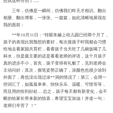
想就这样分别了......
三年，仿佛是一瞬间，仿佛我们昨天才相识。翻出
相册、翻出博客，一张张、一篇篇，如此清晰地展现在
我的面前：
**年10月31日：“转眼朱赫上幼儿园已经两个月了，
孩子的表现比我预想的要好，每次接孩子时我都会习惯
性地去看家园共育栏，看看孩子当天吃了几碗饭喝了几
杯水，但是最主要的还是看看老师的评语，这个月孩子
真的进步不小，首先，孩子变得有礼貌了，见到老师会
主动问好；其次，握笔姿势正确了，涂颜色也很少涂到
外面了，再也没出现过涂**洞的情况了；第三，会用一
些词汇了，如孤孤单单、快快乐乐、温暖、可惜等等，
而且用的恰到好处… 总之，孩子每天都有新变化，会不
断的给家长带来新的惊喜，希望宝宝加油！并道一句：
老师们辛苦了 ！”