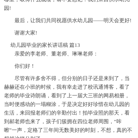
园!
最后，让我们共同祝愿供水幼儿园——明天会更好!
谢谢大家!
幼儿园毕业的家长讲话稿 篇13
亲爱的李老师、董老师、琳琳老师：
你们好！
尽管有许多舍不得，但分别的日子还是来到了，当
赫赫还在小班的时候，我有幸走进了校讯通博客，看了
老师的毕业诗朗诵，看到了上一届大三班的网易相册，
当时便感动的一塌糊涂，于是决定好好珍惜在幼儿园的
生活，来回报老师们的辛勤付出！拍毕业照的那天，看
到郝老师也来了，孩子们簇拥在四位老师周围，“咔
嚓”一声，定格了三年间无数美好的时刻，不想，真的不