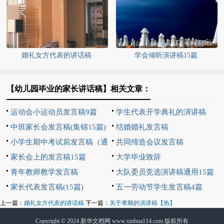
婚礼女方代表的讲话稿
学会倾听演讲稿15篇
【幼儿园毕业的家长讲话稿】相关文章：
运动会小运动员发言稿9篇
学生代表开学典礼的演讲稿
中班家长会发言稿(集锦15篇)
结婚婚礼发言稿
小学生期中考试前发言稿（通
共同缔造会议发言稿
用19篇）
家长会上的发言稿15篇
大学毕业致辞
青年教师教学发言稿
大队委员竞选演讲稿通用15篇
家长代表发言稿(15篇)
五一劳动节学生发言稿4篇
上一篇：
婚礼女方代表的讲话稿
下一篇：
关于孝顺的演讲稿【热】
Copyright © 2024
新华文档网
www.xinhua114.com 版权所有