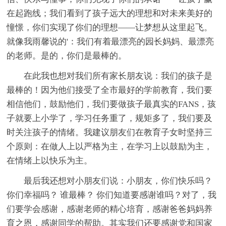
在起跑线；我们看到了孩子远大的理想和对未来美好的
憧憬，你们实现了你们的理想——让梦想从这里起飞。
就像我雨馨说的'：我们有着最漂亮的园长妈妈、最漂亮
的老师。是的，你们是最棒的。
在此我也想对我们所有家长朋友说：我们的孩子是
最棒的！因为他们接受了全市最好的学前教育，我们要
相信他们，鼓励他们，我们要做孩子最真实的FANS，孩
子就要上小学了，学习任务重了，规矩多了，我们要及
时关注孩子的情绪。我建议朋友们在教育子女时坚持三
个原则：在做人上以严格为主，在学习上以鼓励为主，
在情绪上以快乐为主。
最后我还想对小朋友们说：小朋友，你们快乐吗？
你们幸福吗？ 谁最棒？ 你们知道要感谢谁吗？对了，我
们要学会感谢，感谢老师的精心培育，感谢爸爸妈妈养
育之恩，感谢同学的帮助。其实我们还要感谢党和国家