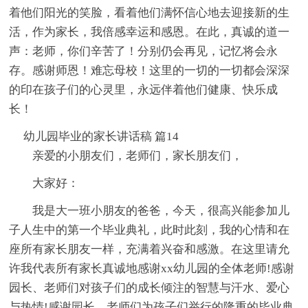
着他们阳光的笑脸，看着他们满怀信心地去迎接新的生
活，作为家长，我倍感幸运和感恩。在此，真诚的道一
声：老师，你们辛苦了！分别仍会再见，记忆将会永
存。感谢师恩！难忘母校！这里的一切的一切都会深深
的印在孩子们的心灵里，永远伴着他们健康、快乐成
长！
幼儿园毕业的家长讲话稿 篇14
亲爱的小朋友们，老师们，家长朋友们，
大家好：
我是大一班小朋友的爸爸，今天，很高兴能参加儿
子人生中的第一个毕业典礼，此时此刻，我的心情和在
座所有家长朋友一样，充满着兴奋和感激。在这里请允
许我代表所有家长真诚地感谢xx幼儿园的全体老师!感谢
园长、老师们对孩子们的成长倾注的智慧与汗水、爱心
与热情!感谢园长、老师们为孩子们举行的隆重的毕业典