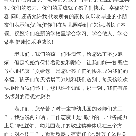
礼!你们的努力、你们的爱成就了孩子们快乐、幸福的笑
容!同时还请允许我,代表所有的家长,向即将毕业的小朋
友们表示祝贺!祝贺你们在幼儿园学到了知识,增长了本
领。祝愿你们在新的学校里学会学习、学会做人、学会
做事,健康快乐地成长!
老师们，我们的孩子们很淘气，给您添了不少麻
烦，但是您始终保持着勤勉和耐心，让我们能一如既往
放心地把孩子交给您，是您让孩子们的快乐成为我们的
幸福。孩子们每天清晨高兴地和我们道别，每天傍晚欢
快地扑向我们怀里，您也许不知道，那一刻，我们有多
少感谢的话想对您说。
老师们，您辛苦了对于童博幼儿园的老师们的工
作，我想说两句话，工作态度上是“敬业的”，业务能力
上是“职业的”。幼儿园老师的敬业精神体现在三个方
面：对本职工作，勤勤恳恳，有责任心”;对孩子体贴关