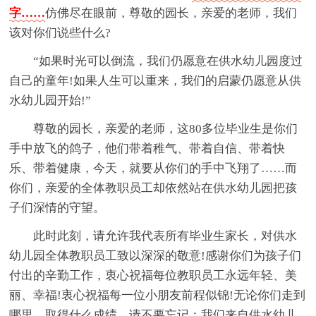
字……
仿佛尽在眼前，尊敬的园长，亲爱的老师，我们
该对你们说些什么?
“如果时光可以倒流，我们仍愿意在供水幼儿园度过
自己的童年!如果人生可以重来，我们的启蒙仍愿意从供
水幼儿园开始!”
尊敬的园长，亲爱的老师，这80多位毕业生是你们
手中放飞的鸽子，他们带着稚气、带着自信、带着快
乐、带着健康，今天，就要从你们的手中飞翔了……而
你们，亲爱的全体教职员工却依然站在供水幼儿园把孩
子们深情的守望。
此时此刻，请允许我代表所有毕业生家长，对供水
幼儿园全体教职员工致以深深的敬意!感谢你们为孩子们
付出的辛勤工作，衷心祝福每位教职员工永远年轻、美
丽、幸福!衷心祝福每一位小朋友前程似锦!无论你们走到
哪里，取得什么成绩，请不要忘记：我们来自供水幼儿