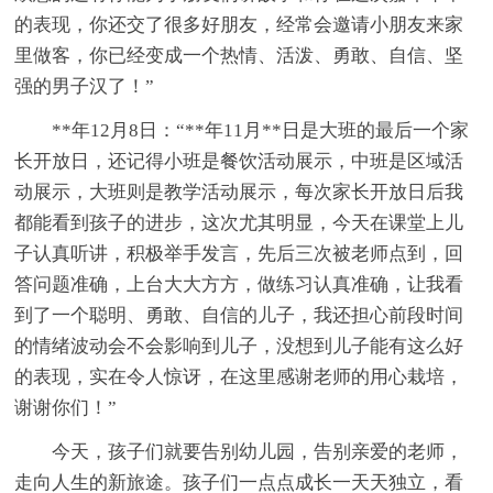
的表现，你还交了很多好朋友，经常会邀请小朋友来家
里做客，你已经变成一个热情、活泼、勇敢、自信、坚
强的男子汉了！”
**年12月8日：“**年11月**日是大班的最后一个家
长开放日，还记得小班是餐饮活动展示，中班是区域活
动展示，大班则是教学活动展示，每次家长开放日后我
都能看到孩子的进步，这次尤其明显，今天在课堂上儿
子认真听讲，积极举手发言，先后三次被老师点到，回
答问题准确，上台大大方方，做练习认真准确，让我看
到了一个聪明、勇敢、自信的儿子，我还担心前段时间
的情绪波动会不会影响到儿子，没想到儿子能有这么好
的表现，实在令人惊讶，在这里感谢老师的用心栽培，
谢谢你们！”
今天，孩子们就要告别幼儿园，告别亲爱的老师，
走向人生的新旅途。孩子们一点点成长一天天独立，看