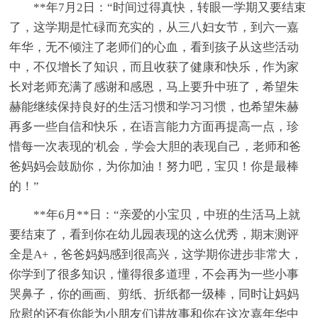
**年7月2日：“时间过得真快，转眼一学期又要结束
了，这学期是忙碌而充实的，从三八妇女节，到六一嘉
年华，无不倾注了老师们的心血，看到孩子从这些活动
中，不仅增长了知识，而且收获了健康和快乐，作为家
长对老师充满了感谢和感恩，马上要升中班了，希望朱
赫能继续保持良好的生活习惯和学习习惯，也希望朱赫
再多一些自信和快乐，在语言能力方面再提高一点，珍
惜每一次表现的'机会，学会大胆的表现自己，老师和爸
爸妈妈会鼓励你，为你加油！努力吧，宝贝！你是最棒
的！”
**年6月**日：“亲爱的小宝贝，中班的生活马上就
要结束了，看到你在幼儿园表现的这么优秀，期末测评
全是A+，爸爸妈妈感到很高兴，这学期你进步非常大，
你学到了很多知识，懂得很多道理，不会再为一些小事
哭鼻子，你的画画、剪纸、折纸都一级棒，同时让妈妈
欣慰的还有你能为小朋友们讲故事和你在这次嘉年华中