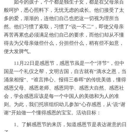
如今的孩子，个个都是独生子女，都是在父母亲百
般呵护，悉心照料下，无忧无虑的成长。他们接受了太
多的爱，渐渐的，连他们自己也把这一切视为理所当
然。他们习惯了索取，习惯了“说一不二”，即使父母亲
再苦再累也必须满足他们自己的要求，而他们却从不懂
得去为父母亲做些什么，分担些什么，稍有些不如意，
便大发脾气。
11月22日是感恩节，感恩节虽是一个“洋节”，但中
国是一个礼仪之帮，文明古国，自古就有“滴水之恩，当
涌泉相报”、“谁言掸心、报得三春晖”的传统美德，懂得
感恩父母、感恩老师、感恩同学、感恩大自然、感恩社
会，学会感恩应该是每一个中国人的美德和为人的准
则。为此，我们托班组织幼儿参加“心存感恩，从‘说“谢
谢”开始做一个懂得感恩的宝宝。活动目标：
1、了解感恩节的来历，知道感恩节是表达谢意的日