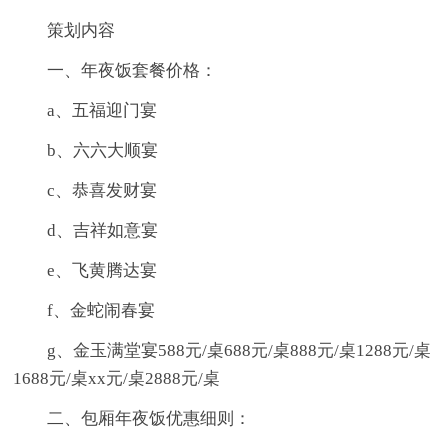
策划内容
一、年夜饭套餐价格：
a、五福迎门宴
b、六六大顺宴
c、恭喜发财宴
d、吉祥如意宴
e、飞黄腾达宴
f、金蛇闹春宴
g、金玉满堂宴588元/桌688元/桌888元/桌1288元/桌
1688元/桌xx元/桌2888元/桌
二、包厢年夜饭优惠细则：