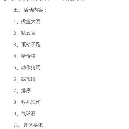
五、活动内容：
1、投篮大赛
2、粘五官
3、顶桔子跑
4、猜价格
5、动作猜词
6、踩报纸
7、排序
8、救死扶伤
9、气球赛
六、具体要求