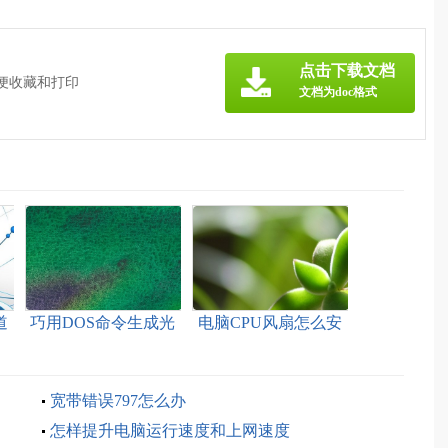
》
点击下载文档
方便收藏和打印
文档为doc格式
道
巧用DOS命令生成光
电脑CPU风扇怎么安
盘文件列表
装和拆卸
宽带错误797怎么办
怎样提升电脑运行速度和上网速度