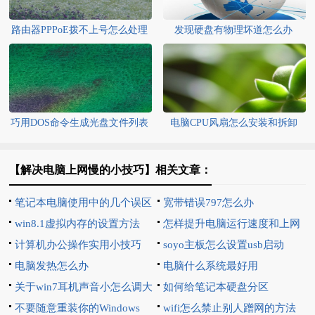
路由器PPPoE拨不上号怎么处理
发现硬盘有物理坏道怎么办
巧用DOS命令生成光盘文件列表
电脑CPU风扇怎么安装和拆卸
【解决电脑上网慢的小技巧】相关文章：
笔记本电脑使用中的几个误区
宽带错误797怎么办
win8.1虚拟内存的设置方法
怎样提升电脑运行速度和上网
计算机办公操作实用小技巧
速度
soyo主板怎么设置usb启动
电脑发热怎么办
电脑什么系统最好用
关于win7耳机声音小怎么调大
如何给笔记本硬盘分区
不要随意重装你的Windows
wifi怎么禁止别人蹭网的方法