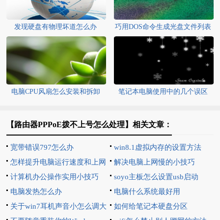
发现硬盘有物理坏道怎么办
巧用DOS命令生成光盘文件列表
电脑CPU风扇怎么安装和拆卸
笔记本电脑使用中的几个误区
【路由器PPPoE拨不上号怎么处理】相关文章：
宽带错误797怎么办
win8.1虚拟内存的设置方法
怎样提升电脑运行速度和上网
解决电脑上网慢的小技巧
速度
计算机办公操作实用小技巧
soyo主板怎么设置usb启动
电脑发热怎么办
电脑什么系统最好用
关于win7耳机声音小怎么调大
如何给笔记本硬盘分区