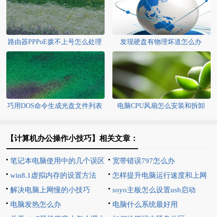
路由器PPPoE拨不上号怎么处理
发现硬盘有物理坏道怎么办
巧用DOS命令生成光盘文件列表
电脑CPU风扇怎么安装和拆卸
【计算机办公操作小技巧】相关文章：
笔记本电脑使用中的几个误区
宽带错误797怎么办
win8.1虚拟内存的设置方法
怎样提升电脑运行速度和上网
解决电脑上网慢的小技巧
速度
soyo主板怎么设置usb启动
电脑发热怎么办
电脑什么系统最好用